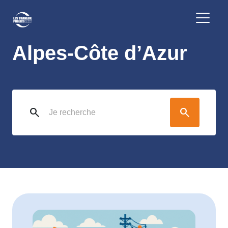
FRTP Provence-
Alpes-Côte d’Azur
search
search